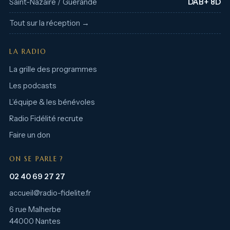
Saint-Nazaire / Guérande
DAB+ 8D
Tout sur la réception →
LA RADIO
La grille des programmes
Les podcasts
L’équipe & les bénévoles
Radio Fidélité recrute
Faire un don
ON SE PARLE ?
02 40 69 27 27
accueil@radio-fidelite.fr
6 rue Malherbe
44000 Nantes