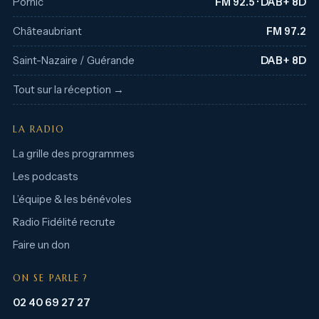
Pornic
FM 92.5 · DAB+ 8D
Châteaubriant
FM 97.2
Saint-Nazaire / Guérande
DAB+ 8D
Tout sur la réception →
LA RADIO
La grille des programmes
Les podcasts
L’équipe & les bénévoles
Radio Fidélité recrute
Faire un don
ON SE PARLE ?
02 40 69 27 27