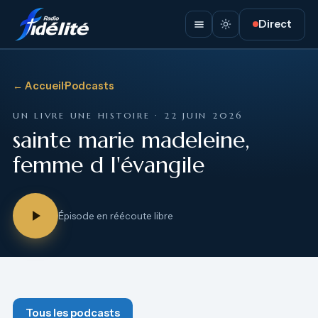
Direct
← Accueil
·
Podcasts
UN LIVRE UNE HISTOIRE · 22 JUIN 2026
sainte marie madeleine,
femme d l'évangile
Épisode en réécoute libre
Tous les podcasts