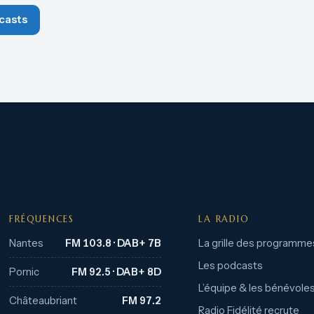
casts
FRÉQUENCES
LA RADIO
Nantes
FM 103.8 · DAB+ 7B
La grille des programme
Les podcasts
Pornic
FM 92.5 · DAB+ 8D
L’équipe & les bénévole
Châteaubriant
FM 97.2
Radio Fidélité recrute