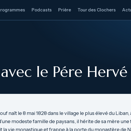
Programmes
Podcasts
Prière
Tour des Clochers
Actu
 avec le Pére Herv
f naît le 8 mai 1828 dans le village le plus élevé du Liban,
s d’une modeste famille de paysans, il hérite de sa mère une
isit la vie monastique et frappe à la porte du monastère d