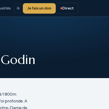
alités
Je fais un don
Direct
é Godin
 à 1 800m
 foi profonde. A
e Notre-Dame de