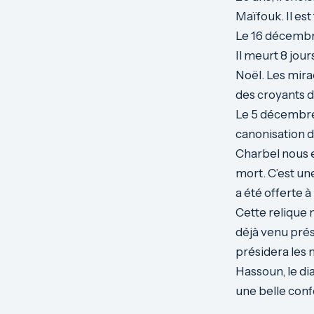
Maïfouk. Il es
Le 16 décembre
Il meurt 8 jour
Noël. Les mira
des croyants d
Le 5 décembre 1
canonisation d
Charbel nous en
mort. C’est un
a été offerte
Cette relique 
déjà venu prési
présidera les 
Hassoun, le di
une belle conf