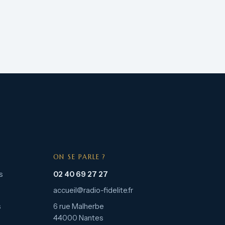
ON SE PARLE ?
s
02 40 69 27 27
accueil@radio-fidelite.fr
s
6 rue Malherbe
44000 Nantes