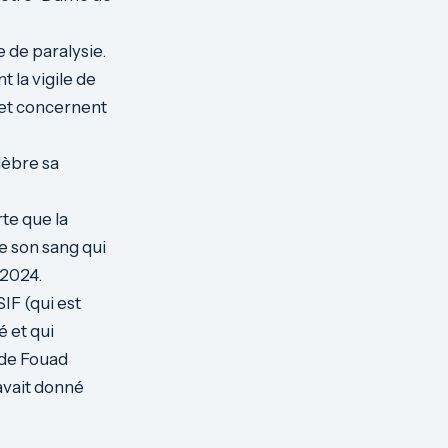
 de paralysie.
t la vigile de
 et concernent
élèbre sa
rte que la
de son sang qui
 2024.
IF (qui est
é et qui
 de Fouad
 avait donné