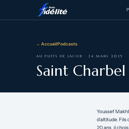
← Accueil
·
Podcasts
AU PUITS DE JACOB · 24 MARS 2025
Saint Charbel
Youssef Makhlou
d’altitude. Fil
20 ans, il cho