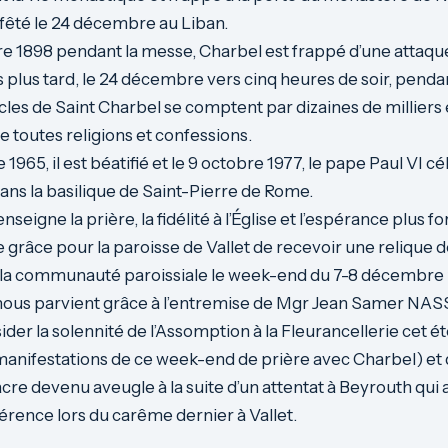
t fêté le 24 décembre au Liban.
 1898 pendant la messe, Charbel est frappé d’une attaque
s plus tard, le 24 décembre vers cinq heures de soir, pendan
cles de Saint Charbel se comptent par dizaines de milliers
e toutes religions et confessions.
965, il est béatifié et le 9 octobre 1977, le pape Paul VI c
ans la basilique de Saint-Pierre de Rome.
seigne la prière, la fidélité à l’Église et l’espérance plus fo
e grâce pour la paroisse de Vallet de recevoir une relique 
 à la communauté paroissiale le week-end du 7-8 décembre
nous parvient grâce à l’entremise de Mgr Jean Samer NASS
der la solennité de l’Assomption à la Fleurancellerie cet ét
manifestations de ce week-end de prière avec Charbel) et
acre devenu aveugle à la suite d’un attentat à Beyrouth qui
érence lors du carême dernier à Vallet.