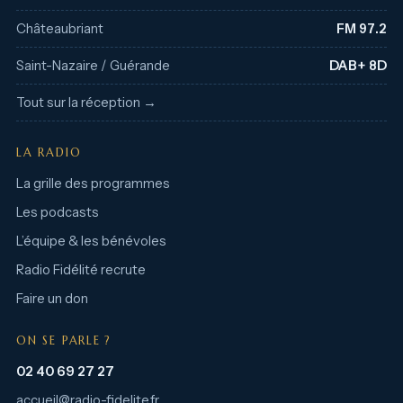
Châteaubriant
FM 97.2
Saint-Nazaire / Guérande
DAB+ 8D
Tout sur la réception →
LA RADIO
La grille des programmes
Les podcasts
L’équipe & les bénévoles
Radio Fidélité recrute
Faire un don
ON SE PARLE ?
02 40 69 27 27
accueil@radio-fidelite.fr