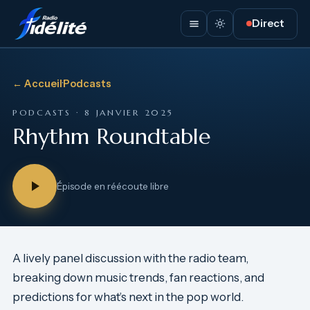
Direct
← Accueil
·
Podcasts
PODCASTS · 8 JANVIER 2025
Rhythm Roundtable
Épisode en réécoute libre
A lively panel discussion with the radio team,
breaking down music trends, fan reactions, and
predictions for what’s next in the pop world.