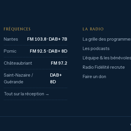
FRÉQUENCES
LA RADIO
Nantes
FM 103.8 · DAB+ 7B
La grille des programme
Les podcasts
Pornic
FM 92.5 · DAB+ 8D
L’équipe & les bénévole
Châteaubriant
FM 97.2
Radio Fidélité recrute
Saint-Nazaire /
DAB+
Faire un don
Guérande
8D
Tout sur la réception →