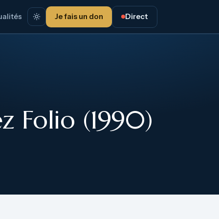
alités
Je fais un don
Direct
z Folio (1990)