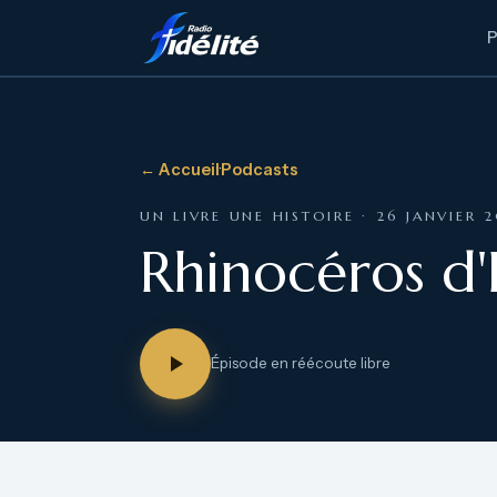
← Accueil
·
Podcasts
UN LIVRE UNE HISTOIRE · 26 JANVIER 
Rhinocéros d'
Épisode en réécoute libre