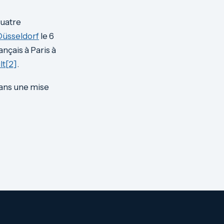
quatre
Düsseldorf
le 6
rançais à Paris à
lt
[2]
.
ans une mise