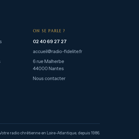
ON SE PARLE ?
s
02 40 69 27 27
accueil@radio-fidelite.fr
s
6 rue Malherbe
44000 Nantes
Nous contacter
Votre radio chrétienne en Loire-Atlantique, depuis 1986.