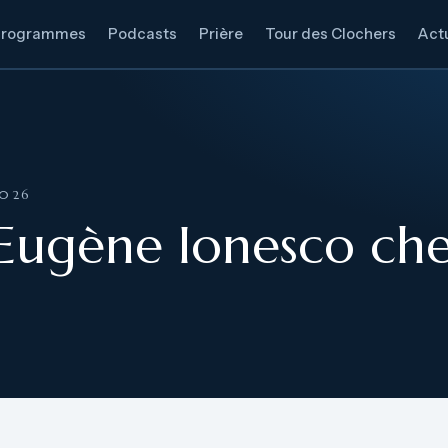
Programmes
Podcasts
Prière
Tour des Clochers
Actu
2026
Eugène Ionesco che