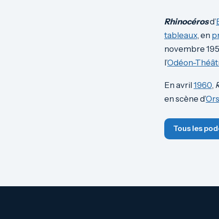
Rhinocéros
d’
tableaux
, en
p
novembre 1959
l’
Odéon-Théâtr
En avril
1960
,
en scène d’
Ors
Tous les pod