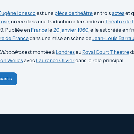
Eugène Ionesco
est une
pièce de théâtre
en trois
actes
et 
rose
, créée dans une traduction allemande au
Théâtre de 
. Publiée en
France
le
20
janvier
1960
, elle est créée en f
e de France
dans une mise en scène de
Jean-Louis Barrau
Rhinocéros
est montée à
Londres
au
Royal Court Theatre
d
on Welles
avec
Laurence Olivier
dans le rôle principal.
casts