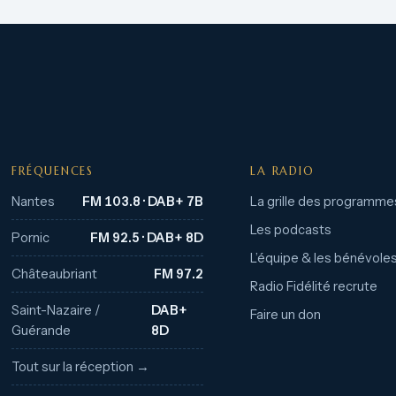
FRÉQUENCES
LA RADIO
Nantes
FM 103.8 · DAB+ 7B
La grille des programme
Les podcasts
Pornic
FM 92.5 · DAB+ 8D
L’équipe & les bénévole
Châteaubriant
FM 97.2
Radio Fidélité recrute
Saint-Nazaire /
DAB+
Faire un don
Guérande
8D
Tout sur la réception →