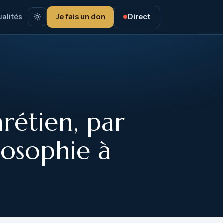
alités
Je fais un don
Direct
rétien, par
losophie à