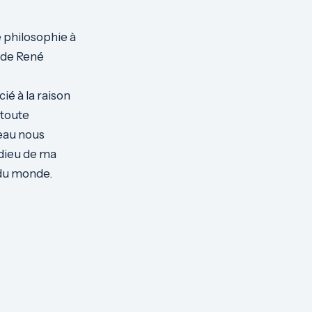
 philosophie à
de René
ié à la raison
 toute
reau nous
 dieu de ma
 du monde.