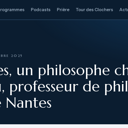
Programmes
Podcasts
Prière
Tour des Clochers
Actu
OBRE 2025
s, un philosophe ch
 professeur de phi
e Nantes