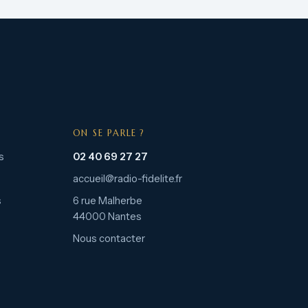
ON SE PARLE ?
s
02 40 69 27 27
accueil@radio-fidelite.fr
s
6 rue Malherbe
44000 Nantes
Nous contacter