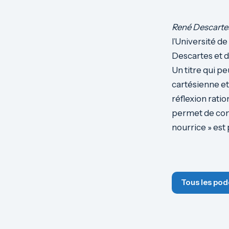
René Descartes
l’Université d
Descartes et 
Un titre qui p
cartésienne et
réflexion rati
permet de comp
nourrice » es
Tous les pod