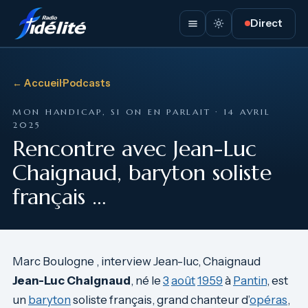
Direct
← Accueil
·
Podcasts
MON HANDICAP, SI ON EN PARLAIT · 14 AVRIL
2025
Rencontre avec Jean-Luc
Chaignaud, baryton soliste
français …
Marc Boulogne , interview Jean-luc, Chaignaud
Jean-Luc Chaignaud
, né le
3
août
1959
à
Pantin
, est
un
baryton
soliste français, grand chanteur d’
opéras
,