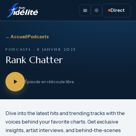
Direct
← Accueil
·
Podcasts
PODCASTS · 8 JANVIER 2025
Rank Chatter
Épisode en réécoute libre
Dive into the latest hits and trending tracks with the
voices behind your favorite charts. Get exclusive
insights, artist interviews, and behind-the-scenes