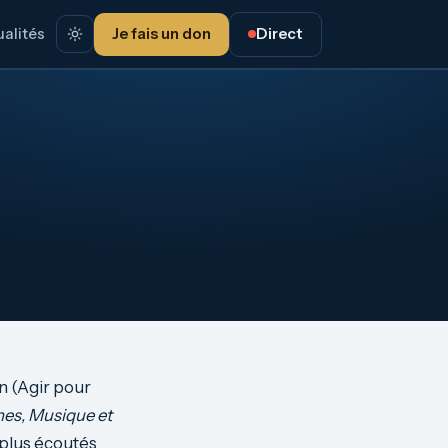
alités
Je fais un don
Direct
n (Agir pour
es, Musique et
 plus écoutés