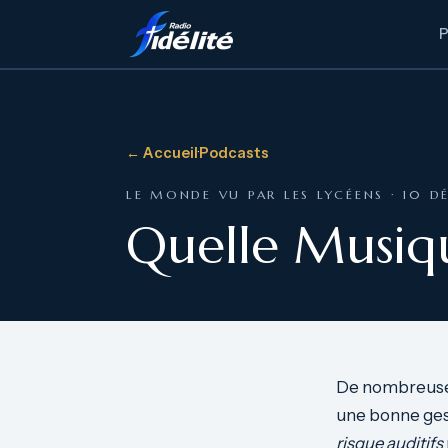
← Accueil
·
Podcasts
LE MONDE VU PAR LES LYCÉENS · 10 
Quelle Musiq
De nombreuses
une bonne gest
risque auditifs