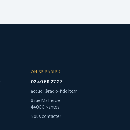
ON SE PARLE ?
s
02 40 69 27 27
accueil@radio-fidelite.fr
s
6 rue Malherbe
44000 Nantes
Nous contacter