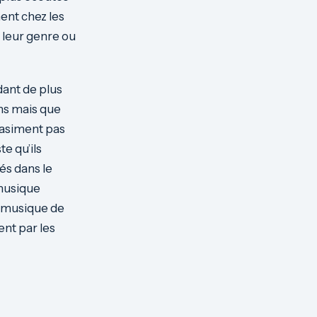
ent chez les
 leur genre ou
dant de plus
ons mais que
quasiment pas
e qu’ils
és dans le
 musique
la musique de
ent par les