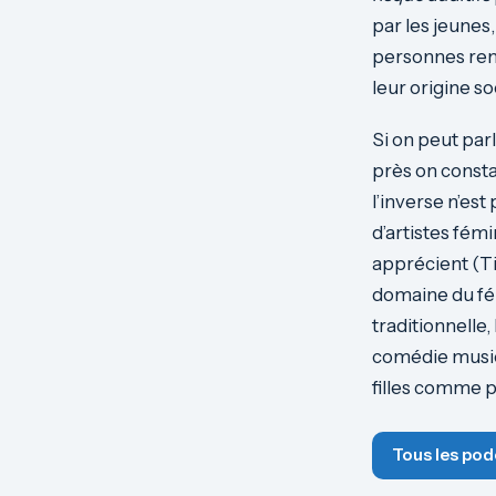
par les jeunes
personnes ren
leur origine s
Si on peut par
près on consta
l’inverse n’es
d’artistes fémi
apprécient (Ti
domaine du fém
traditionnelle,
comédie musica
filles comme p
Tous les pod