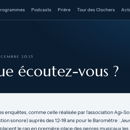
Programmes
Podcasts
Prière
Tour des Clochers
Actu
DÉCEMBRE 2025
ue écoutez-vous ?
 enquêtes, comme celle réalisée par l’association Agi-So
ion sonore) auprès des 12-18 ans pour le Baromètre :
Jeun
placent le rap en première place des genres musicaux les