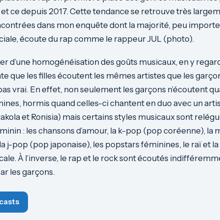
, et ce depuis 2017. Cette tendance se retrouve très largem
contrées dans mon enquête dont la majorité, peu importe
ociale, écoute du rap comme le rappeur JUL (photo).
ler d’une homogénéisation des goûts musicaux, en y regar
te que les filles écoutent les mêmes artistes que les garç
t pas vrai. En effet, non seulement les garçons n’écoutent 
nines, hormis quand celles-ci chantent en duo avec un artist
akola et Ronisia) mais certains styles musicaux sont relégu
inin : les chansons d’amour, la k-pop (pop coréenne), la
 la j-pop (pop japonaise), les popstars féminines, le raï et 
le. À l’inverse, le rap et le rock sont écoutés indifféremm
ar les garçons.
casts