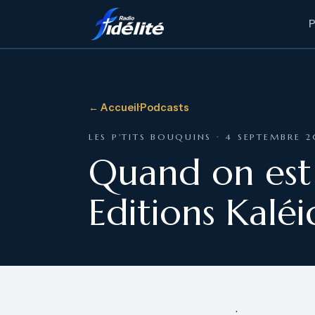
← Accueil
·
Podcasts
LES P'TITS BOUQUINS · 4 SEPTEMBRE 
Quand on est 
Editions Kalé
·