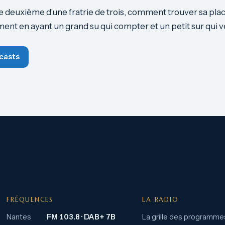
e deuxième d’une fratrie de trois, comment trouver sa plac
ment en ayant un grand su qui compter et un petit sur qui ve
casts
FRÉQUENCES
LA RADIO
Nantes
FM 103.8 · DAB+ 7B
La grille des programme