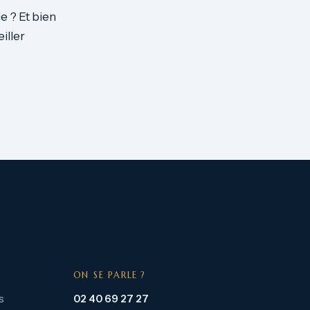
e ? Et bien
iller
ON SE PARLE ?
s
02 40 69 27 27