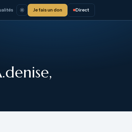
alités
Je fais un don
Direct
.denise,