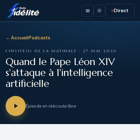
Direct
← Accueil
·
Podcasts
L'INVITÉ(E) DE LA MATINALE · 27 MAI 2026
Quand le Pape Léon XIV
s'attaque à l'intelligence
artificielle
Épisode en réécoute libre