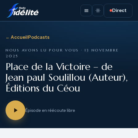
Direct
← Accueil
·
Podcasts
NOUS AVONS LU POUR VOUS · 13 NOVEMBRE
2025
Place de la Victoire – de
Jean paul Soulillou (Auteur),
Éditions du Céou
Épisode en réécoute libre