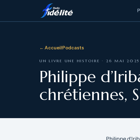
← Accueil
·
Podcasts
UN LIVRE UNE HISTOIRE · 26 MAI 2025
Philippe d’Iri
chrétiennes, S
Philippe d’Iri