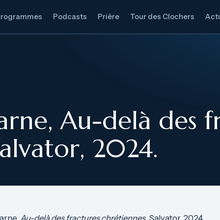
Programmes
Podcasts
Prière
Tour des Clochers
Actu
barne, Au-delà des f
alvator, 2024.
barne,
Au-delà des fractures chrétiennes
, Salvator, 2024.