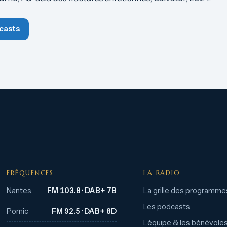
casts
FRÉQUENCES
LA RADIO
Nantes
FM 103.8 · DAB+ 7B
La grille des programme
Les podcasts
Pornic
FM 92.5 · DAB+ 8D
L’équipe & les bénévole