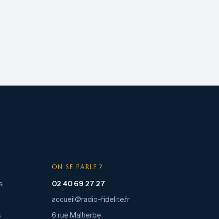
ON SE PARLE ?
s
02 40 69 27 27
accueil@radio-fidelite.fr
s
6 rue Malherbe