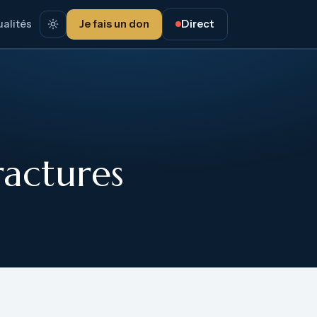
alités
Je fais un don
Direct
ractures