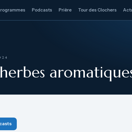
Programmes
Podcasts
Prière
Tour des Clochers
Actu
024
x herbes aromatique
casts