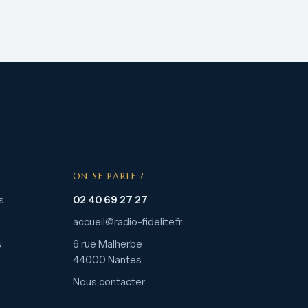
ON SE PARLE ?
s
02 40 69 27 27
accueil@radio-fidelite.fr
s
6 rue Malherbe
44000 Nantes
Nous contacter