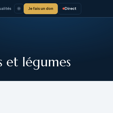
alités
Je fais un don
Direct
s et légumes