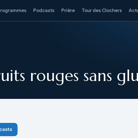
Programmes
Podcasts
Prière
Tour des Clochers
Actu
ruits rouges sans gl
casts