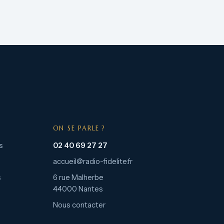
ON SE PARLE ?
s
02 40 69 27 27
accueil@radio-fidelite.fr
s
6 rue Malherbe
44000 Nantes
Nous contacter