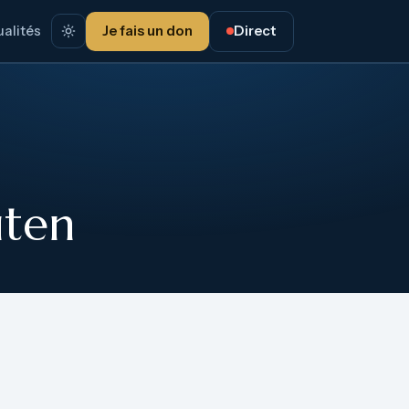
alités
Je fais un don
Direct
uten