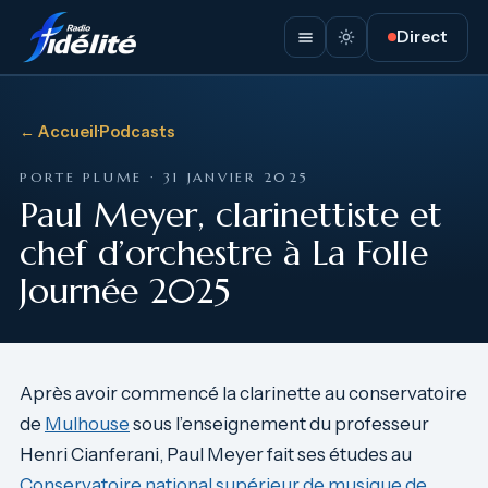
Direct
← Accueil
·
Podcasts
PORTE PLUME · 31 JANVIER 2025
Paul Meyer, clarinettiste et
chef d’orchestre à La Folle
Journée 2025
Après avoir commencé la clarinette au conservatoire
de
Mulhouse
sous l’enseignement du professeur
Henri Cianferani, Paul Meyer fait ses études au
Conservatoire national supérieur de musique de