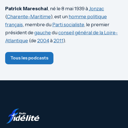
Patrick Mareschal
, né le 8 mai 1939 à
Jonzac
(
Charente-Maritime
), est un
homme politique
français
, membre du
Parti socialiste
, le premier
président de
gauche
du
conseil général de la Loire-
Atlantique
(de
2004
à
2011
).
Tous les podcasts