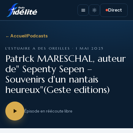
Direct
← Accueil
·
Podcasts
L'ESTUAIRE A DES OREILLES · 1 MAI 2025
PatrIck MARESCHAL, auteur
de" Sepenty Sepen –
Souvenirs d'un nantais
heureux"(Geste editions)
Épisode en réécoute libre