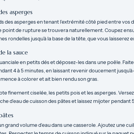
des asperges
ds des asperges en tenant l’extrémité côté pied entre vos d
: le point de rupture se trouvera naturellement. Coupez ensu
es rondelles jusqu’à la base de la tête, que vous laisserez e
de la sauce
anciale en petits dés et déposez-les dans une poêle. Faites
ant 4 à 5 minutes, en laissant revenir doucement jusqu’à 
ence à colorer et ait bien rendu son gras.
ote finement ciselée, les petits pois et les asperges. Verse
he d’eau de cuisson des pâtes et laissez mijoter pendant 
pâtes
r un grand volume d’eau dans une casserole. Ajoutez une cuil
pâtes. Respectez le temps de cuisson indiqué sur le paquet 