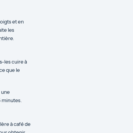
oigts et en
ite les
ntière.
-les cuire à
ce que le
z une
5 minutes.
lère à café de
pour obtenir