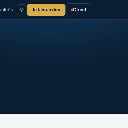
alités
Je fais un don
Direct