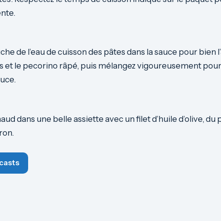
ente.
he de l’eau de cuisson des pâtes dans la sauce pour bien l’a
es et le pecorino râpé, puis mélangez vigoureusement pou
auce.
ud dans une belle assiette avec un filet d’huile d’olive, du p
ron.
casts