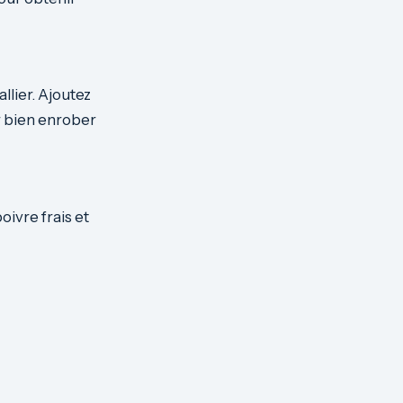
llier. Ajoutez
r bien enrober
oivre frais et