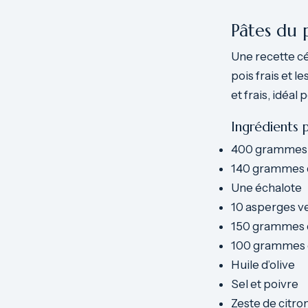
Pâtes du 
Une recette cé
pois frais et l
et frais, idéal 
Ingrédients 
400 grammes 
140 grammes d
Une échalote
10 asperges v
150 grammes de
100 grammes 
Huile d’olive
Sel et poivre
Zeste de citron