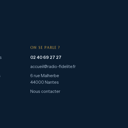
ON SE PARLE ?
s
02 40 69 27 27
accueil@radio-fidelite.fr
s
6 rue Malherbe
44000 Nantes
Nous contacter