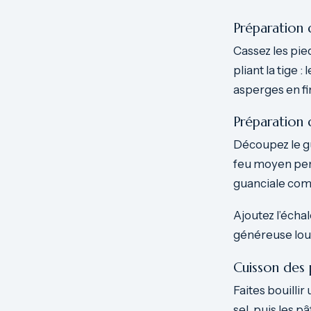
Préparation 
Cassez les pie
pliant la tige 
asperges en fin
Préparation 
Découpez le gu
feu moyen pend
guanciale comm
Ajoutez l’échal
généreuse louc
Cuisson des 
Faites bouilli
sel, puis les 