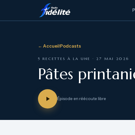
← Accueil
·
Podcasts
5 RECETTES À LA UNE · 27 MAI 2026
Pâtes printani
Épisode en réécoute libre