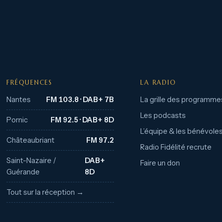
FRÉQUENCES
LA RADIO
Nantes
FM 103.8 · DAB+ 7B
La grille des programme
Les podcasts
Pornic
FM 92.5 · DAB+ 8D
L’équipe & les bénévole
Châteaubriant
FM 97.2
Radio Fidélité recrute
Saint-Nazaire /
DAB+
Faire un don
Guérande
8D
Tout sur la réception →