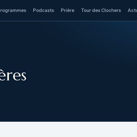
Programmes
Podcasts
Prière
Tour des Clochers
Actu
ères