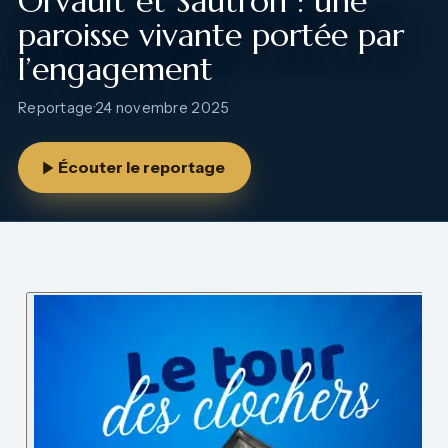
Orvault et Sautron : une
paroisse vivante portée par
l’engagement
Reportage
·
24 novembre 2025
Écouter le reportage