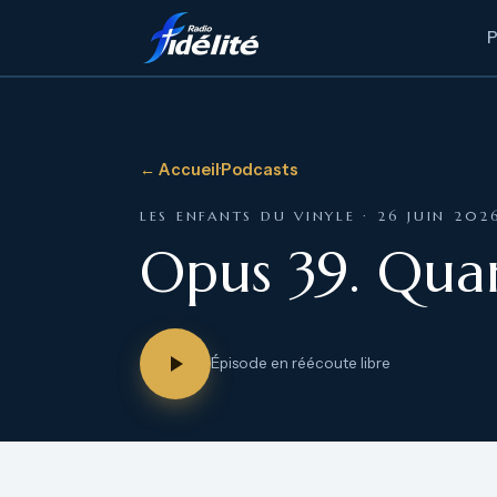
← Accueil
·
Podcasts
LES ENFANTS DU VINYLE · 26 JUIN 202
Opus 39. Quan
Épisode en réécoute libre