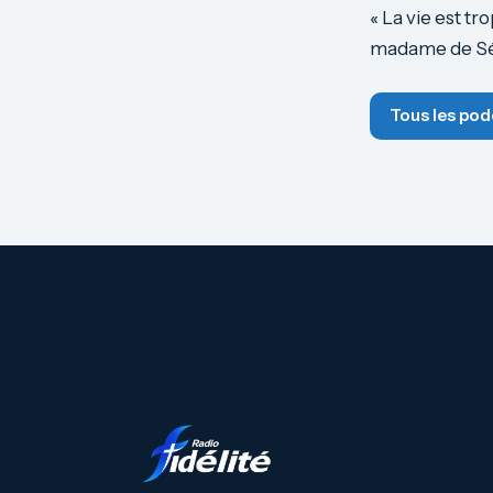
« La vie est tr
madame de Sév
Tous les pod