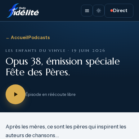
Direct
← Accueil
·
Podcasts
LES ENFANTS DU VINYLE · 19 JUIN 2026
Opus 38, émission spéciale
Fête des Pères.
Épisode en réécoute libre
Après les mères, ce sont les pères qui inspirent les
auteurs de chansons…