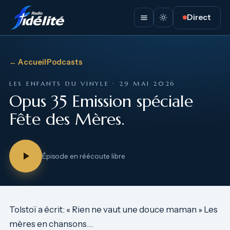
Direct
← Accueil
·
Podcasts
LES ENFANTS DU VINYLE · 29 MAI 2026
Opus 35 Emission spéciale
Fête des Mères.
Épisode en réécoute libre
Tolstoï a écrit: « Rien ne vaut une douce maman » Les
mères en chansons…