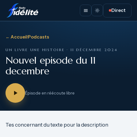
Direct
← Accueil
·
Podcasts
UN LIVRE UNE HISTOIRE · 11 DÉCEMBRE 2024
Nouvel episode du 11
decembre
Épisode en réécoute libre
Tes concernant du texte pour la description