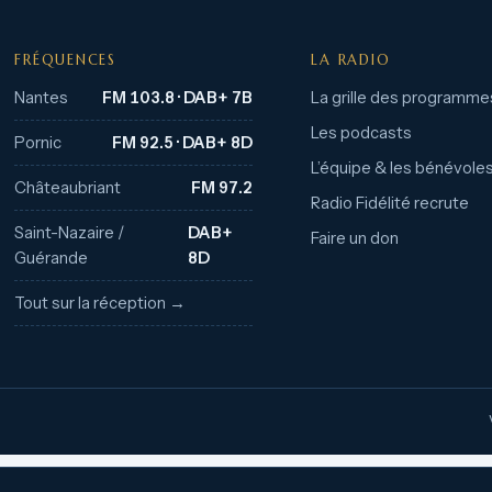
FRÉQUENCES
LA RADIO
Nantes
FM 103.8 · DAB+ 7B
La grille des programme
Les podcasts
Pornic
FM 92.5 · DAB+ 8D
L’équipe & les bénévole
Châteaubriant
FM 97.2
Radio Fidélité recrute
Saint-Nazaire /
DAB+
Faire un don
Guérande
8D
Tout sur la réception →