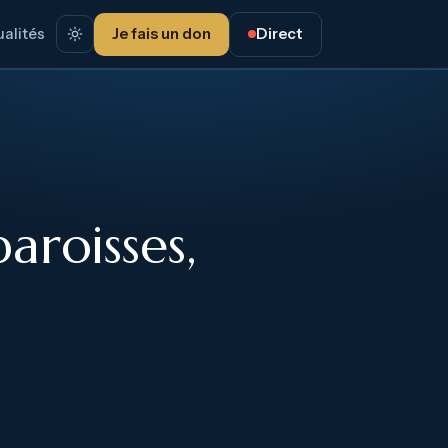
alités
Je fais un don
Direct
roisses,