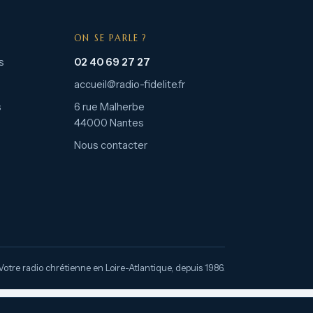
ON SE PARLE ?
s
02 40 69 27 27
accueil@radio-fidelite.fr
s
6 rue Malherbe
44000 Nantes
Nous contacter
Votre radio chrétienne en Loire-Atlantique, depuis 1986.