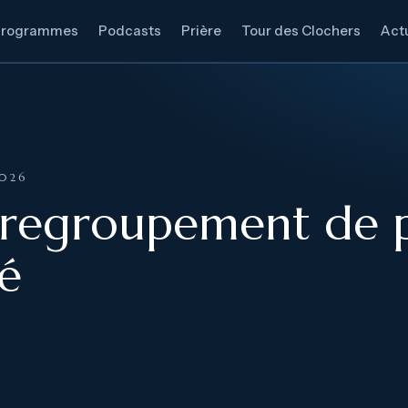
Programmes
Podcasts
Prière
Tour des Clochers
Actu
2026
 regroupement de pa
té