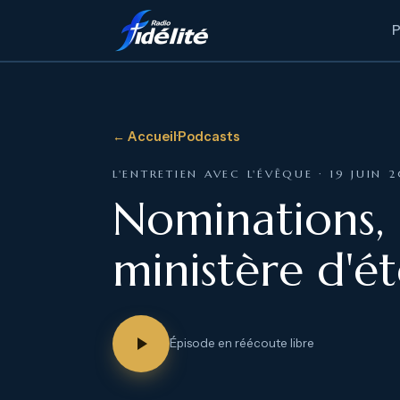
← Accueil
·
Podcasts
L'ENTRETIEN AVEC L'ÉVÊQUE · 19 JUIN 
Nominations,
ministère d'é
Épisode en réécoute libre