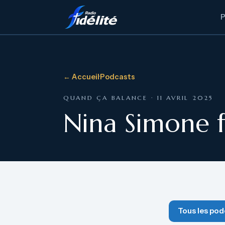
← Accueil
·
Podcasts
QUAND ÇA BALANCE · 11 AVRIL 2025
Nina Simone f
Tous les pod