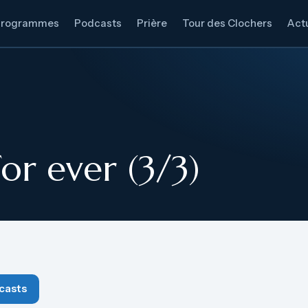
Programmes
Podcasts
Prière
Tour des Clochers
Actu
or ever (3/3)
casts