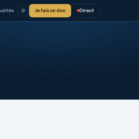
alités
Je fais un don
Direct