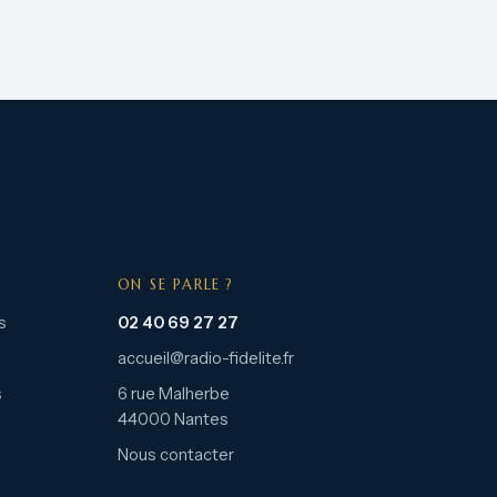
ON SE PARLE ?
s
02 40 69 27 27
accueil@radio-fidelite.fr
s
6 rue Malherbe
44000 Nantes
Nous contacter