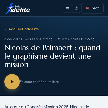
Direct
← Accueil
·
Podcasts
CONGRES MISSION 2025 · 7 NOVEMBRE 2025
Nicolas de Palmaert : quand
le graphisme devient une
mission
Épisode en réécoute libre
Au cœur du Congrès Mission 2025, Nicolas de