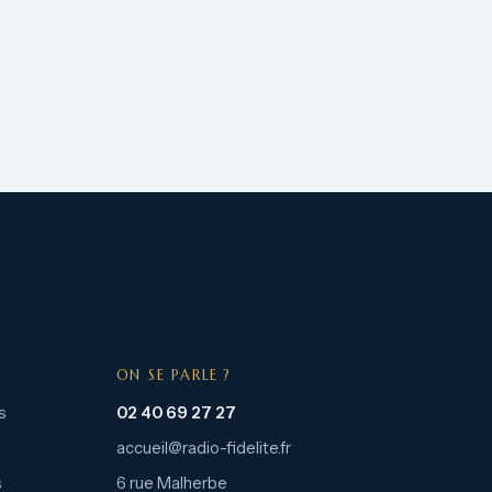
ON SE PARLE ?
s
02 40 69 27 27
accueil@radio-fidelite.fr
s
6 rue Malherbe