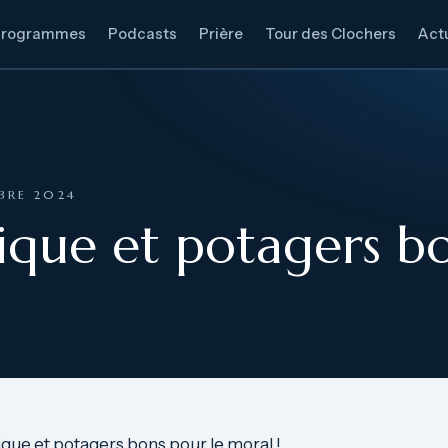
Programmes
Podcasts
Prière
Tour des Clochers
Actu
OBRE 2024
ique et potagers bo
que et potagers bons pour le moral !