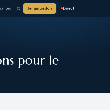
alités
Je fais un don
Direct
ns pour le