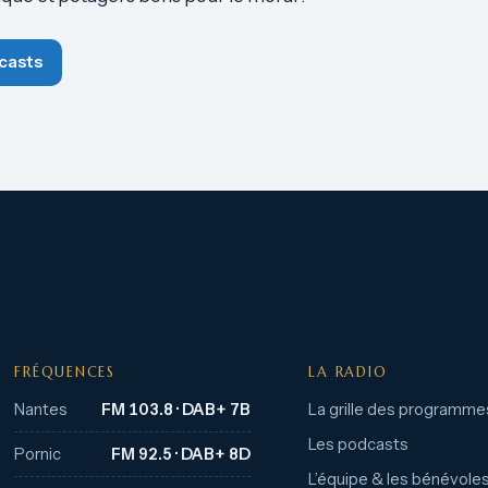
casts
FRÉQUENCES
LA RADIO
Nantes
FM 103.8 · DAB+ 7B
La grille des programme
Les podcasts
Pornic
FM 92.5 · DAB+ 8D
L’équipe & les bénévole