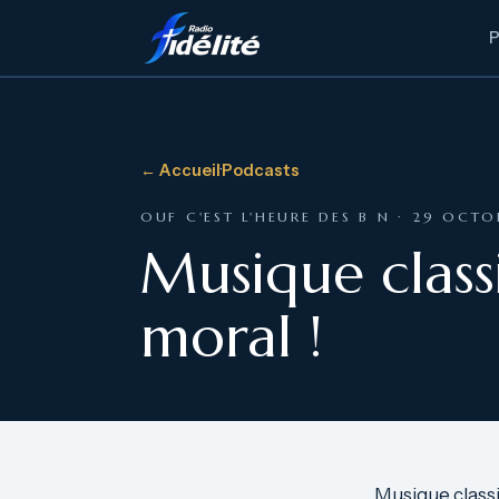
← Accueil
·
Podcasts
OUF C'EST L'HEURE DES B N · 29 OCT
Musique class
moral !
Musique classi