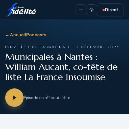
Direct
← Accueil
·
Podcasts
L'INVITÉ(E) DE LA MATINALE · 2 DÉCEMBRE 2025
Municipales à Nantes :
William Aucant, co-tête de
liste La France Insoumise
Épisode en réécoute libre