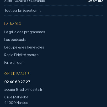
Saint-Nazaire / Guérande
DAB+ 8D
Tout sur la réception →
LA RADIO
La grille des programmes
Les podcasts
L’équipe & les bénévoles
Radio Fidélité recrute
Faire un don
ON SE PARLE ?
02 40 69 27 27
accueil@radio-fidelite.fr
6 rue Malherbe
44000 Nantes