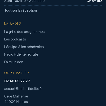
Saint-Nazaire / Guérande
DAB+ 8D
Tout sur la réception →
LA RADIO
La grille des programmes
Les podcasts
L’équipe & les bénévoles
Radio Fidélité recrute
Faire un don
ON SE PARLE ?
02 40 69 27 27
accueil@radio-fidelite.fr
6 rue Malherbe
44000 Nantes