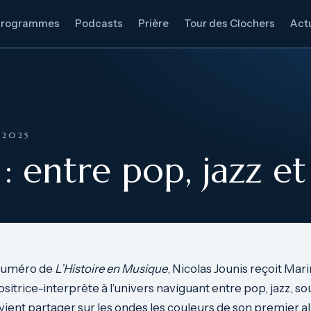
Programmes
Podcasts
Prière
Tour des Clochers
Actu
 2025
: entre pop, jazz et
 numéro de
L’Histoire en Musique
, Nicolas Jounis reçoit Mari
itrice-interprète à l’univers naviguant entre pop, jazz, so
e vient partager sur les ondes les couleurs de son premier 