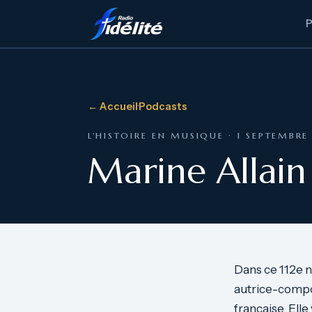
← Accueil
·
Podcasts
L'HISTOIRE EN MUSIQUE · 1 SEPTEMBRE
Marine Allain 
Dans ce 112e
autrice-compos
française. Ell