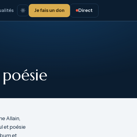
alités
Je fais un don
Direct
 poésie
ne Allain,
ul et poésie
album et