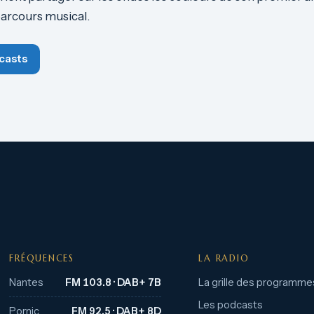
arcours musical.
casts
FRÉQUENCES
LA RADIO
Nantes
FM 103.8 · DAB+ 7B
La grille des programme
Les podcasts
Pornic
FM 92.5 · DAB+ 8D