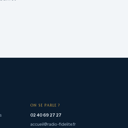
ON SE PARLE ?
s
02 40 69 27 27
accueil@radio-fidelite.fr