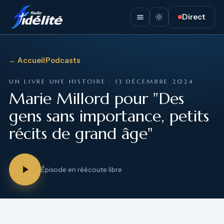
Direct
← Accueil
·
Podcasts
UN LIVRE UNE HISTOIRE · 13 DÉCEMBRE 2024
Marie Millord pour "Des
gens sans importance, petits
récits de grand âge"
Épisode en réécoute libre