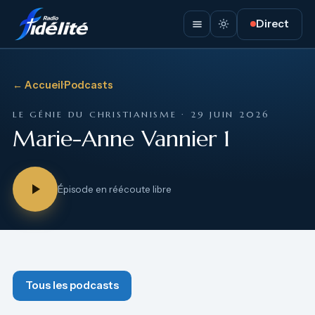
Direct
← Accueil
·
Podcasts
LE GÉNIE DU CHRISTIANISME · 29 JUIN 2026
Marie-Anne Vannier 1
Épisode en réécoute libre
Tous les podcasts