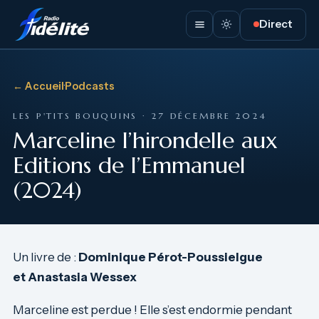
Direct
← Accueil
·
Podcasts
LES P'TITS BOUQUINS · 27 DÉCEMBRE 2024
Marceline l’hirondelle aux
Editions de l’Emmanuel
(2024)
Un livre de :
Dominique Pérot-Poussielgue
et Anastasia Wessex
Marceline est perdue ! Elle s’est endormie pendant