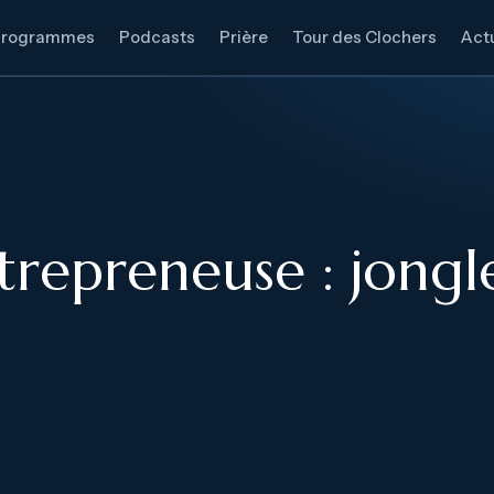
Programmes
Podcasts
Prière
Tour des Clochers
Actu
epreneuse : jongle