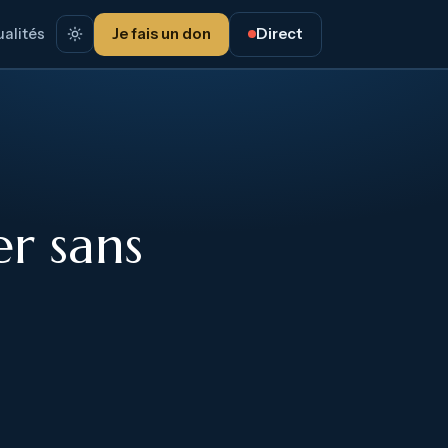
alités
Je fais un don
Direct
r sans