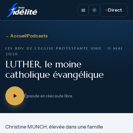
Direct
← Accueil
·
Podcasts
LES RDV DE L'EGLISE PROTESTANTE UNIE · 11 MAI
2026
LUTHER, le moine
catholique évangélique
Épisode en réécoute libre
Christine MUNCH, élevée dans une famille