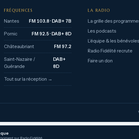
FRÉQUENCES
LA RADIO
Nantes
FM 103.8 · DAB+ 7B
La grille des programme
Les podcasts
Pornic
FM 92.5 · DAB+ 8D
L’équipe & les bénévole
Châteaubriant
FM 97.2
Radio Fidélité recrute
Saint-Nazaire /
DAB+
Faire un don
Guérande
8D
Tout sur la réception →
ique
 moment sur Radio Fidélité