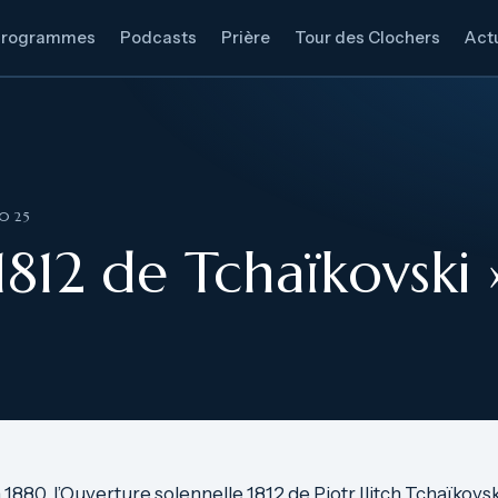
Programmes
Podcasts
Prière
Tour des Clochers
Actu
2025
1812 de Tchaïkovski 
80, l’Ouverture solennelle 1812 de Piotr Ilitch Tchaïkovski