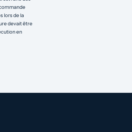
ne commande
 lors de la
re devait être
écution en