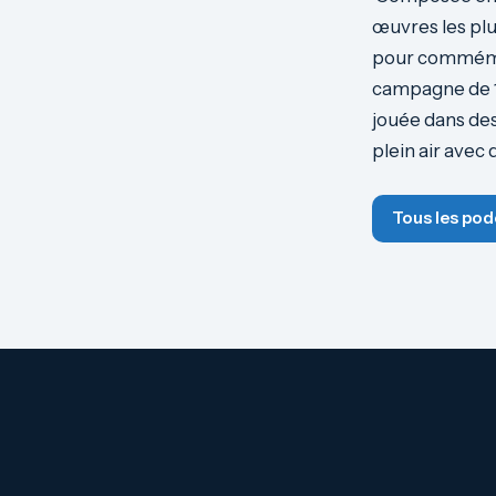
œuvres les pl
pour commémore
campagne de 1
jouée dans des
plein air avec 
Tous les pod