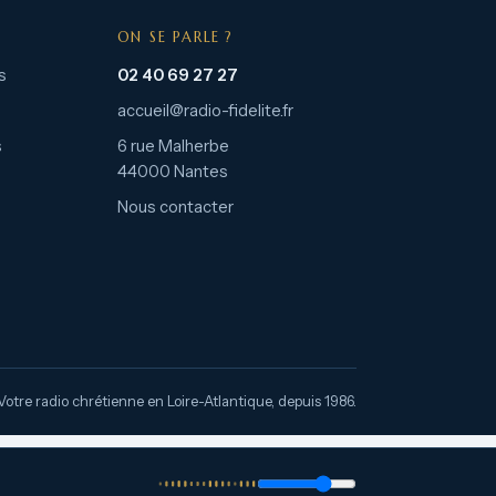
ON SE PARLE ?
s
02 40 69 27 27
accueil@radio-fidelite.fr
s
6 rue Malherbe
44000 Nantes
Nous contacter
Votre radio chrétienne en Loire-Atlantique, depuis 1986.