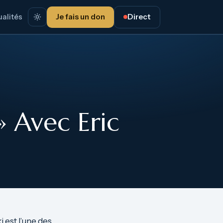
alités
Je fais un don
Direct
» Avec Eric
 est l’une des