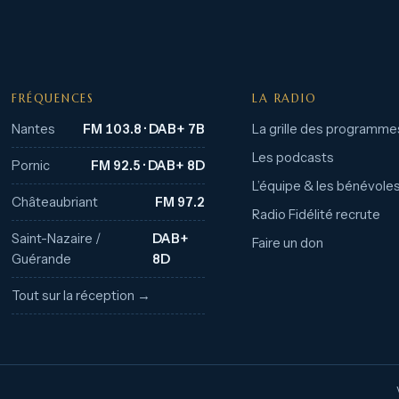
FRÉQUENCES
LA RADIO
Nantes
FM 103.8 · DAB+ 7B
La grille des programme
Les podcasts
Pornic
FM 92.5 · DAB+ 8D
L’équipe & les bénévole
Châteaubriant
FM 97.2
Radio Fidélité recrute
Saint-Nazaire /
DAB+
Faire un don
Guérande
8D
Tout sur la réception →