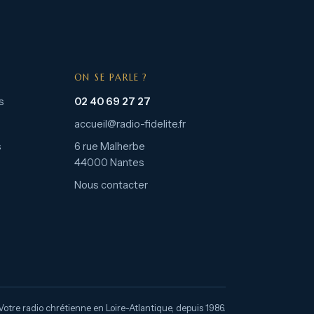
ON SE PARLE ?
s
02 40 69 27 27
accueil@radio-fidelite.fr
s
6 rue Malherbe
44000 Nantes
Nous contacter
Votre radio chrétienne en Loire-Atlantique, depuis 1986.