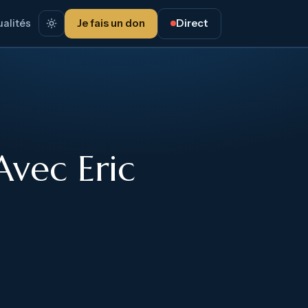
alités
Je fais un don
Direct
Avec Eric