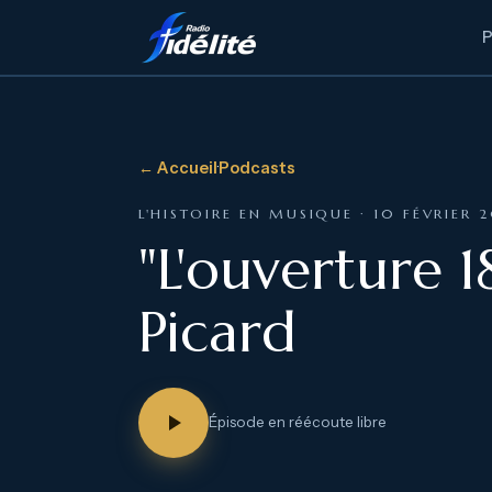
← Accueil
·
Podcasts
L'HISTOIRE EN MUSIQUE · 10 FÉVRIER 
"L'ouverture 1
Picard
Épisode en réécoute libre