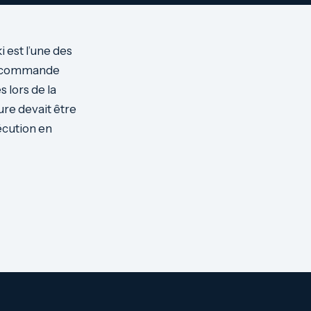
 est l’une des
ne commande
 lors de la
re devait être
écution en