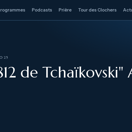
Programmes
Podcasts
Prière
Tour des Clochers
Actu
2025
812 de Tchaïkovski" 