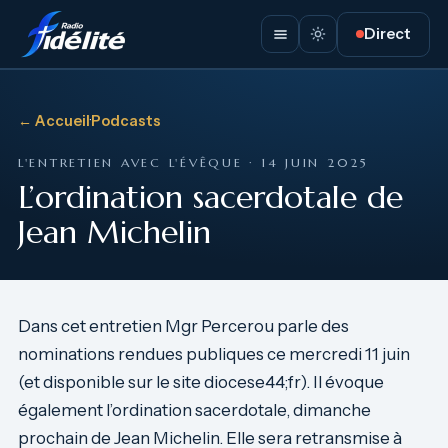
Direct
← Accueil
·
Podcasts
L'ENTRETIEN AVEC L'ÉVÊQUE · 14 JUIN 2025
L’ordination sacerdotale de
Jean Michelin
Dans cet entretien Mgr Percerou parle des
nominations rendues publiques ce mercredi 11 juin
(et disponible sur le site diocese44;fr). Il évoque
également l’ordination sacerdotale, dimanche
prochain de Jean Michelin. Elle sera retransmise à