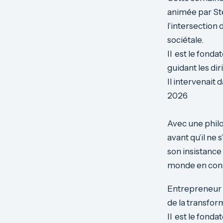
animée par St
l’intersection 
sociétale.
Il est le fond
guidant les di
Il intervenait
2026
Avec une phil
avant qu’il ne
son insistance
monde en cons
Entrepreneur vi
de la transfor
Il est le fond