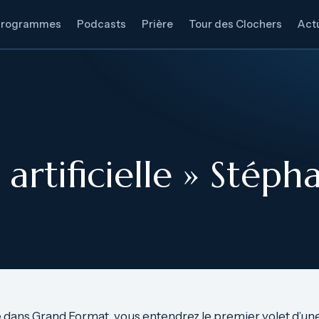
Programmes
Podcasts
Prière
Tour des Clochers
Actu
e artificielle » St
 dans Grand Format, vous entendrez le premier volet d’u