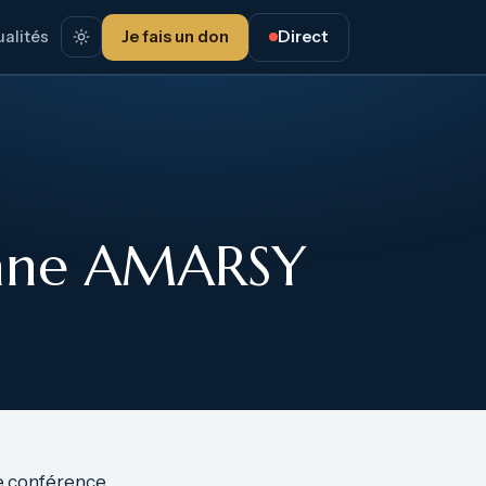
alités
Je fais un don
Direct
éphane AMARSY
ne conférence