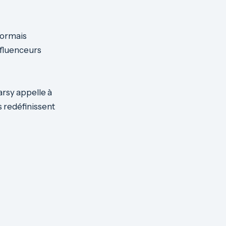
ésormais
nfluenceurs
rsy appelle à
s redéfinissent