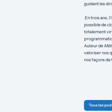
guidant les di
En trois ans, l
possible de cl
totalement vir
programmatio
Auteur de
Méta
valoriser nos 
nos façons de t
Tous les pod