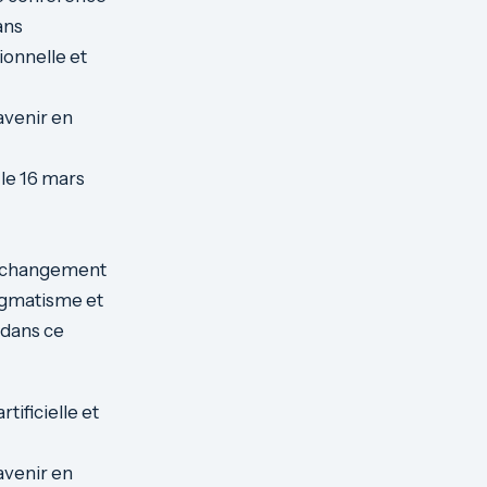
ans
tionnelle et
avenir en
 le 16 mars
du changement
ragmatisme et
 dans ce
tificielle et
avenir en