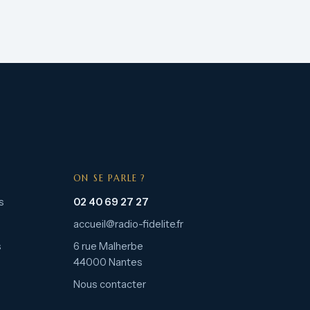
ON SE PARLE ?
s
02 40 69 27 27
accueil@radio-fidelite.fr
s
6 rue Malherbe
44000 Nantes
Nous contacter