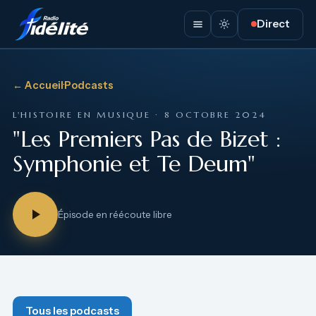
Direct
← Accueil
·
Podcasts
L'HISTOIRE EN MUSIQUE · 8 OCTOBRE 2024
"Les Premiers Pas de Bizet :
Symphonie et Te Deum"
Épisode en réécoute libre
Tous les podcasts