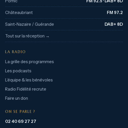
Pornic
FM 92.5 · DAB+ 8D
Châteaubriant
FM 97.2
Saint-Nazaire / Guérande
DAB+ 8D
Tout sur la réception →
LA RADIO
La grille des programmes
Les podcasts
L’équipe & les bénévoles
Radio Fidélité recrute
Faire un don
ON SE PARLE ?
02 40 69 27 27