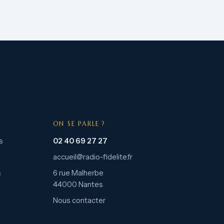
ON SE PARLE ?
s
02 40 69 27 27
accueil@radio-fidelite.fr
s
6 rue Malherbe
44000 Nantes
Nous contacter