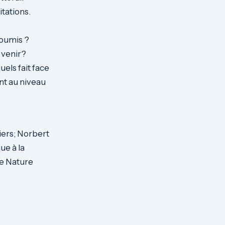
itations.
soumis ?
 venir?
els fait face
ant au niveau
iers; Norbert
ue à la
ce Nature