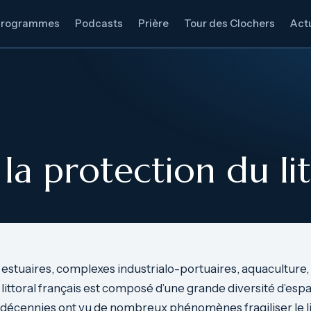
Programmes
Podcasts
Prière
Tour des Clochers
Actu
la protection du lit
 estuaires, complexes industrialo-portuaires, aquaculture, 
 littoral français est composé d’une grande diversité d’esp
décennies ont vu de nombreux phénomènes fragiliser le lit