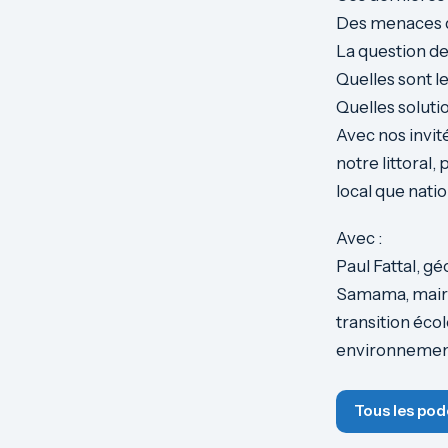
Des menaces qui
La question de 
Quelles sont le
Quelles soluti
Avec nos invit
notre littoral,
local que nati
Avec :
Paul Fattal,
géo
Samama, maire 
transition éco
environnement
Tous les pod