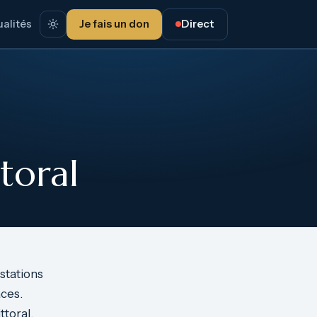
alités
Je fais un don
Direct
toral
stations
aces.
toral.