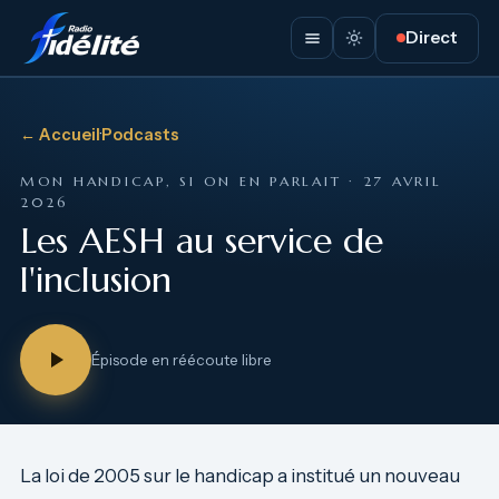
Direct
← Accueil
·
Podcasts
MON HANDICAP, SI ON EN PARLAIT · 27 AVRIL
2026
Les AESH au service de
l'inclusion
Épisode en réécoute libre
La loi de 2005 sur le handicap a institué un nouveau