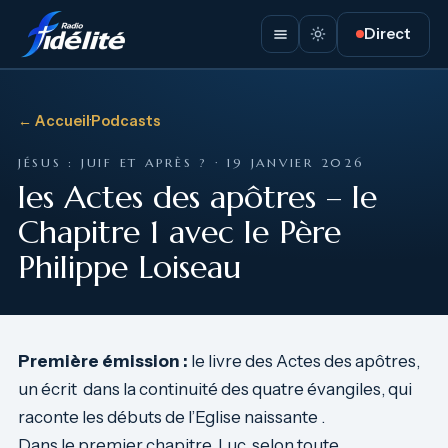
Direct
← Accueil
·
Podcasts
JÉSUS : JUIF ET APRÈS ? · 19 JANVIER 2026
les Actes des apôtres – le
Chapitre 1 avec le Père
Philippe Loiseau
Première émission :
le livre des Actes des apôtres,
un écrit dans la continuité des quatre évangiles, qui
raconte les débuts de l’Eglise naissante .
Dans le premier chapitre, Luc, selon toute