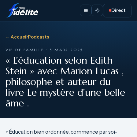
Direct
← Accueil
·
Podcasts
VIE DE FAMILLE · 5 MARS 2025
« L’éducation selon Edith
Stein » avec Marion Lucas ,
philosophe et auteur du
livre Le mystère d’une belle
âme .
« Éducation bien ordonnée, commence par soi-