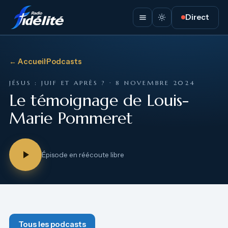
Direct
← Accueil
·
Podcasts
JÉSUS : JUIF ET APRÈS ? · 8 NOVEMBRE 2024
Le témoignage de Louis-
Marie Pommeret
Épisode en réécoute libre
Tous les podcasts