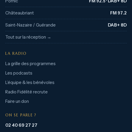
Pornic
FM 92.5 · DAB+ 8D
Châteaubriant
FM 97.2
Saint-Nazaire / Guérande
DAB+ 8D
Tout sur la réception →
LA RADIO
La grille des programmes
Les podcasts
L’équipe & les bénévoles
Radio Fidélité recrute
Faire un don
ON SE PARLE ?
02 40 69 27 27