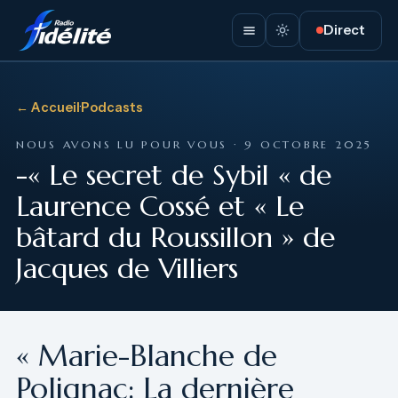
Direct
← Accueil
·
Podcasts
NOUS AVONS LU POUR VOUS · 9 OCTOBRE 2025
-« Le secret de Sybil « de
Laurence Cossé et « Le
bâtard du Roussillon » de
Jacques de Villiers
« Marie-Blanche de
Polignac: La dernière