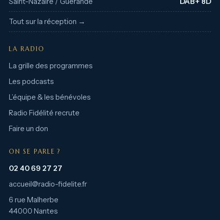
Saint-Nazaire / Guérande
DAB+ 8D
Tout sur la réception →
LA RADIO
La grille des programmes
Les podcasts
L’équipe & les bénévoles
Radio Fidélité recrute
Faire un don
ON SE PARLE ?
02 40 69 27 27
accueil@radio-fidelite.fr
6 rue Malherbe
44000 Nantes