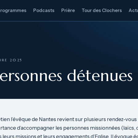
Programmes
Podcasts
Prière
Tour des Clochers
Actu
BRE 2025
 personnes détenues
tien l’évêque de Nantes revient sur plusieurs rendez-vous
rtance d’accompagner les personnes missionnées (laïcs, c
ns leurs missions et leurs engagements d’Eglise. Il évoque 