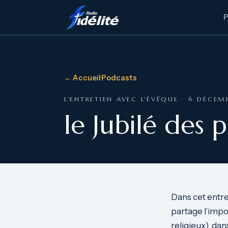
← Accueil
·
Podcasts
L'ENTRETIEN AVEC L'ÉVÊQUE · 6 DÉCEM
le Jubilé des
Dans cet entre
partage l’impo
religieux), da