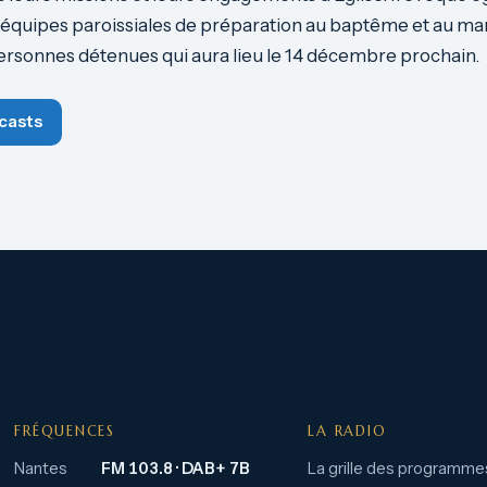
équipes paroissiales de préparation au baptême et au mar
personnes détenues qui aura lieu le 14 décembre prochain.
casts
FRÉQUENCES
LA RADIO
Nantes
FM 103.8 · DAB+ 7B
La grille des programme