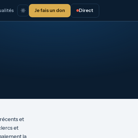
alités
Je fais un don
Direct
 récents et
lercs et
également la